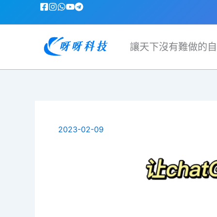
跳
至
主
要
讓天下沒有難做的自
內
容
2023-02-09