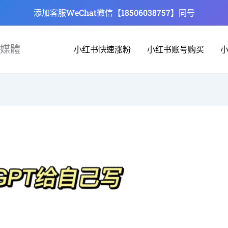
添加客服WeChat微信【18506038757】同号
媒體
小红书快速涨粉
小红书账号购买