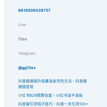
8618506038757
Line:
12ex
Telegram:
@gg12ex
抖音极速版升级暴涨金币的方法，抖音极
速版变现
小红书B2B预算收紧，小红书该不该投
抖音留引流钩子技巧，抖音一天引流100+