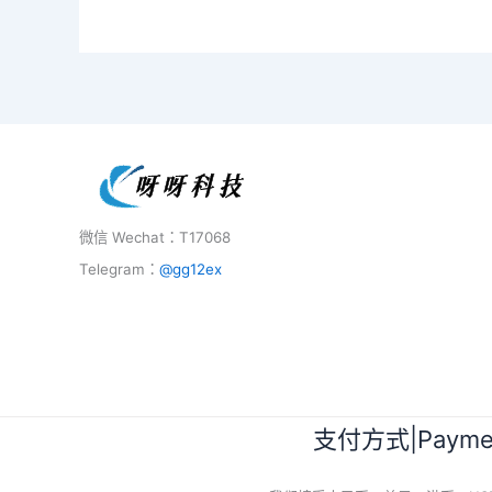
微信 Wechat：T17068
Telegram：
@gg12ex
支付方式|Paymen