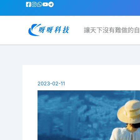
跳
至
主
要
讓天下沒有難做的自
內
容
2023-02-11