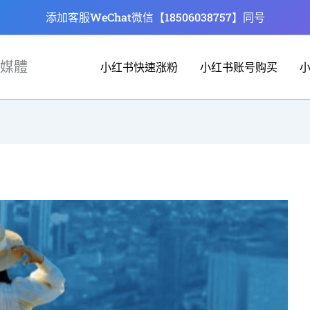
添加客服WeChat微信【18506038757】同号
媒體
小红书快速涨粉
小红书账号购买