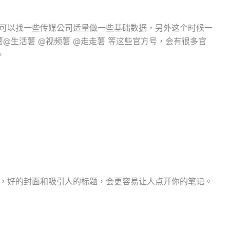
可以找一些传媒公司适量做一些基础数据，另外这个时候一
@生活薯 @视频薯 @走走薯 等这些官方号，会有很多官
。
，好的封面和吸引人的标题，会更容易让人点开你的笔记。