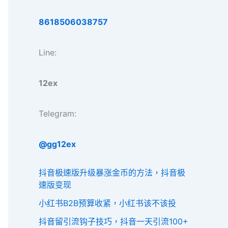
8618506038757
Line:
12ex
Telegram:
@gg12ex
抖音极速版升级暴涨金币的方法，抖音极
速版变现
小红书B2B预算收紧，小红书该不该投
抖音留引流钩子技巧，抖音一天引流100+