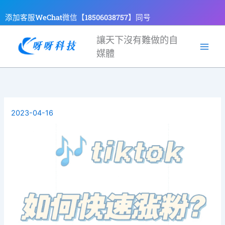
跳
添加客服WeChat微信【18506038757】同号
至
主
讓天下沒有難做的自
要
媒體
內
容
2023-04-16